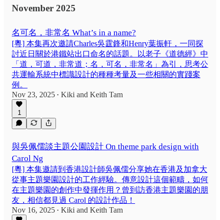
November 2025
名可名，非常名 What’s in a name?
[粵] 本集再次邀請Charles吳霆鋒和Henry葉振軒，一同探
討近日關於港鐵站出口命名的話題。以老子《道德經》中
「道，可道，非常道；名，可名，非常名」為引，思考公
共運輸系統中標識設計的種種考量及一些相關的實踐案
例。
Nov 23, 2025
Kiki
and
Keith Tam
•
1
與吳佩儒談主題公園設計 On theme park design with
Carol Ng
[粵] 本集邀請到香港設計師吳佩儒分享她在香港及加拿大
從事主題樂園設計的工作經驗。傳意設計這個範疇，如何
在主題樂園的創作中發揮作用？曾到訪香港主題樂園的朋
友，相信都見過 Carol 的設計作品！
Nov 16, 2025
Kiki
and
Keith Tam
•