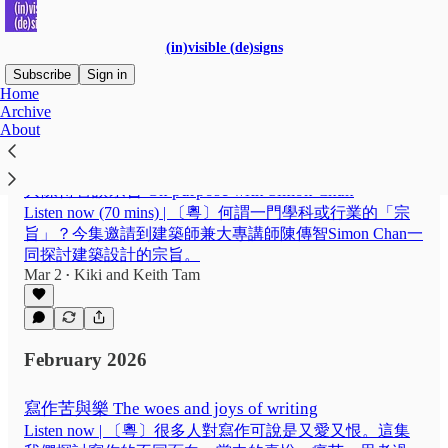
(in)visible (de)signs
Subscribe
Sign in
Home
Archive
About
Latest
Top
Discussions
與陳傳智談宗旨 On purpose with Simon Chan
Listen now (70 mins) | 〔粵〕何謂一門學科或行業的「宗
旨」？今集邀請到建築師兼大專講師陳傳智Simon Chan一
同探討建築設計的宗旨。
Mar 2
Kiki
and
Keith Tam
•
February 2026
寫作苦與樂 The woes and joys of writing
Listen now | 〔粵〕很多人對寫作可說是又愛又恨。這集