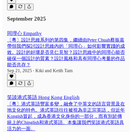
September 2025
同理心 Empathy
〔粵〕設計思維系列的第四集，繼續由Peter Chuah蔡振嘉
帶領我們探討設計思維內的「同理心」如何影響實踐的成
效。設計的好壞是否見仁見智？設計思維中的同理心能否
確保一個設計的質素？設計風格和具有同理心考量的作品
能否共存？
Sep 21, 2025
Kiki
and
Keith Tam
•
笑談港式英語 Hong Kong English
〔粵〕港式英語豐富多變，融會了中英文的語言背景及在
地文化的特色。港式英語往往被視為非正宗英語，但近年
Kongish冒起，成為香港文化身份的一部分，而有別於傳
統上的Chinglish和港式英語。本集讓我們笑談港式英語具
活力的一面。