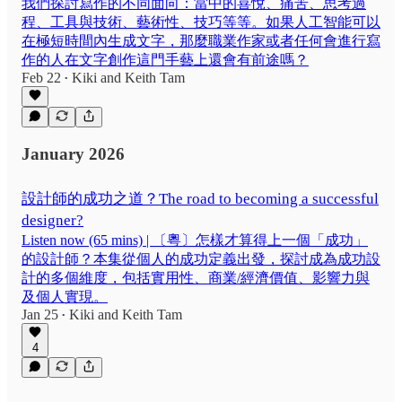
我們探討寫作的不同面向：當中的喜悅、痛苦、思考過
程、工具與技術、藝術性、技巧等等。如果人工智能可以
在極短時間內生成文字，那麼職業作家或者任何會進行寫
作的人在文字創作這門手藝上還會有前途嗎？
Feb 22
Kiki
and
Keith Tam
•
January 2026
設計師的成功之道？The road to becoming a successful
designer?
Listen now (65 mins) | 〔粵〕怎樣才算得上一個「成功」
的設計師？本集從個人的成功定義出發，探討成為成功設
計的多個維度，包括實用性、商業/經濟價值、影響力與
及個人實現。
Jan 25
Kiki
and
Keith Tam
•
4